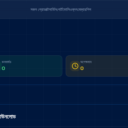
সকল প্রোডাক্ট
সার্ভিস
পোর্টফোলিও
ব্লগ
মেম্বারশিপ
কনফার্মড
অপেক্ষমান
0
0
ডাউনলোড