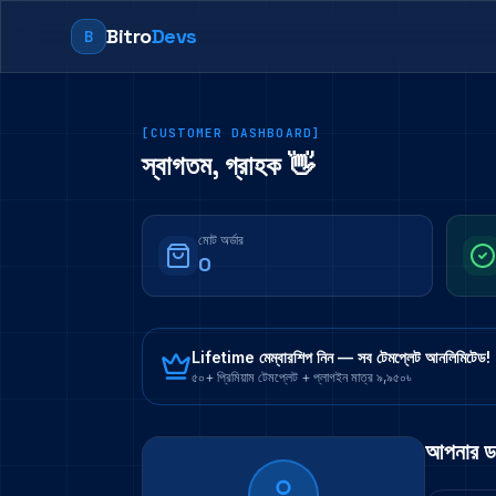
Bitro
Devs
B
[CUSTOMER DASHBOARD]
স্বাগতম,
গ্রাহক
👋
মোট অর্ডার
0
Lifetime মেম্বারশিপ নিন — সব টেমপ্লেট আনলিমিটেড!
৫০+ প্রিমিয়াম টেমপ্লেট + প্লাগইন মাত্র ৯,৯৫০৳
আপনার 