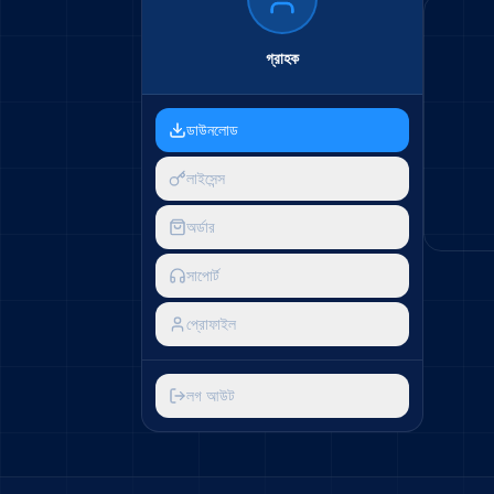
গ্রাহক
ডাউনলোড
লাইসেন্স
অর্ডার
সাপোর্ট
প্রোফাইল
লগ আউট