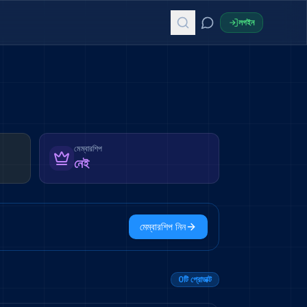
লগইন
মেম্বারশিপ
নেই
মেম্বারশিপ নিন
0
টি প্রোডাক্ট